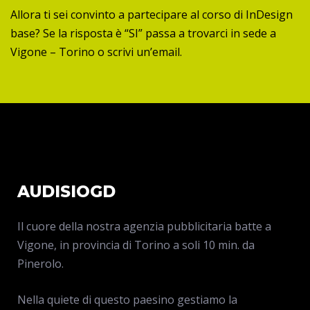
Allora ti sei convinto a partecipare al corso di InDesign
base? Se la risposta è “SI” passa a trovarci in sede a
Vigone – Torino o scrivi un’email.
AUDISIOGD
Il cuore della nostra agenzia pubblicitaria batte a
Vigone, in provincia di Torino a soli 10 min. da
Pinerolo.
Nella quiete di questo paesino gestiamo la