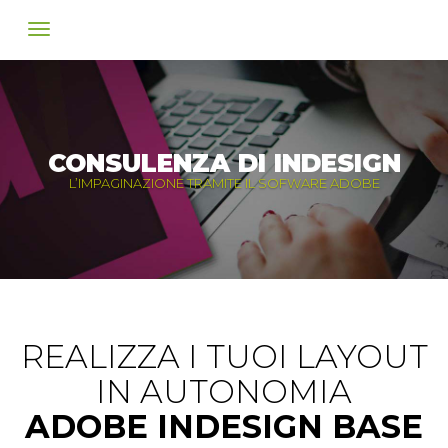
Consulenza
di
CONSULENZA DI INDESIGN
InDesign
L’IMPAGINAZIONE TRAMITE IL SOFWARE ADOBE
base
da
AudisioGD
REALIZZA I TUOI LAYOUT
-
IN AUTONOMIA
Torino
ADOBE INDESIGN BASE